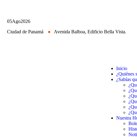
05
Ago
2026
Ciudad de Panamá
●
Avenida Balboa, Edificio Bella Vista.
Inicio
¿Quiénes 
¿Sabías q
¿Qué
¿Qué
¿Qué
¿Qué
¿Qué
¿Qué
Nuestra Hu
Bole
Hist
Noti