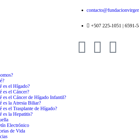
contacto@fundacionvirgend
+507 225-1051 | 6591-
somos?
ué?
 es el Hígado?
 es el Cáncer?
 es el Cáncer de Hígado Infantil?
 es la Atresia Biliar?
 es el Trasplante de Hígado?
 es la Hepatitis?
ella
tín Electrónico
orias de Vida
cias