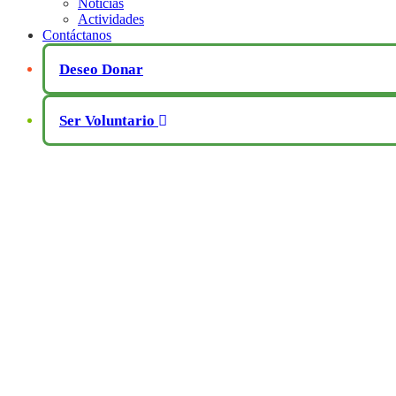
Noticias
Actividades
Contáctanos
Deseo Donar
Ser Voluntario
Todo
por
una