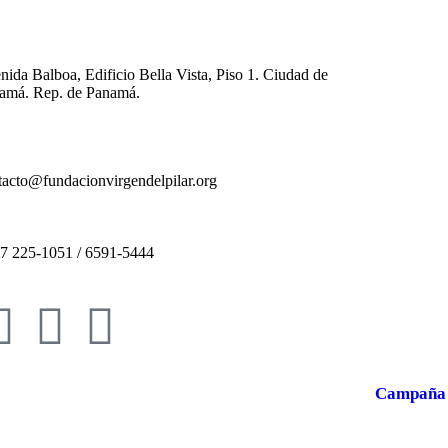
nida Balboa, Edificio Bella Vista, Piso 1. Ciudad de
amá. Rep. de Panamá.
tacto@fundacionvirgendelpilar.org
7 225-1051 / 6591-5444
Campaña 