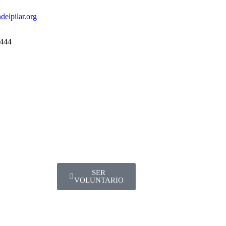
elpilar.org
5444
SER
VOLUNTARIO